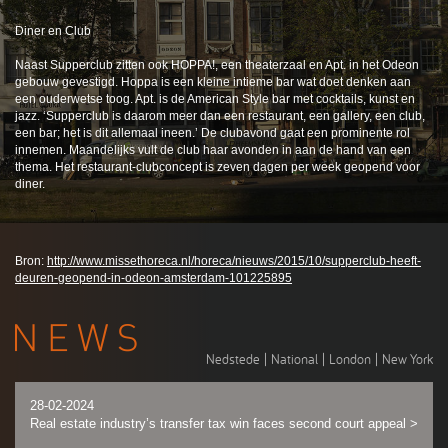
Diner en Club
Naast Supperclub zitten ook HOPPA!, een theaterzaal en Apt. in het Odeon
gebouw gevestigd. Hoppa is een kleine intieme bar wat doet denken aan
een ouderwetse toog. Apt. is de American Style bar met cocktails, kunst en
jazz. ‘Supperclub is daarom meer dan een restaurant, een gallery, een club,
een bar; het is dit allemaal ineen.’ De clubavond gaat een prominente rol
innemen. Maandelijks vult de club haar avonden in aan de hand van een
thema. Het restaurant-clubconcept is zeven dagen per week geopend voor
diner.
Bron:
http://www.missethoreca.nl/horeca/nieuws/2015/10/supperclub-heeft-
deuren-geopend-in-odeon-amsterdam-101225895
Nedstede
|
National
|
London
|
New York
28-02-2024
Real estate industry’s transfer tax win faces second court appeal
>