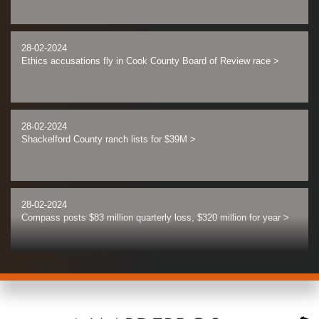
28-02-2024
Ethics accusations fly in Cook County Board of Review race
>
28-02-2024
Shackelford County ranch lists for $39M
>
28-02-2024
Compass posts $83 million quarterly loss, $320 million for year
>
28-02-2024
New American Funding owners buy Santa Ana offices for $31M
>