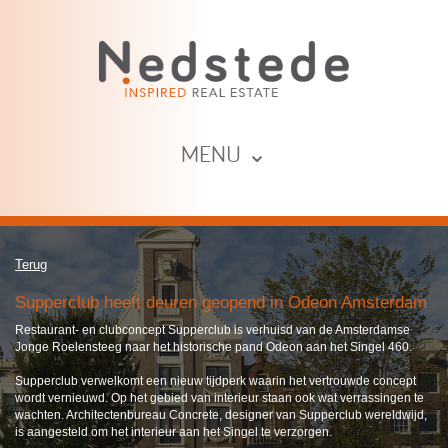
MENU ⌄
Terug
Supperclub heeft deuren geopend in Odeon Amsterdam
Restaurant- en clubconcept Supperclub is verhuisd van de Amsterdamse
Jonge Roelensteeg naar het historische pand Odeon aan het Singel 460.
Supperclub verwelkomt een nieuw tijdperk waarin het vertrouwde concept
wordt vernieuwd. Op het gebied van interieur staan ook wat verrassingen te
wachten. Architectenbureau Concrete, designer van Supperclub wereldwijd,
is aangesteld om het interieur aan het Singel te verzorgen.