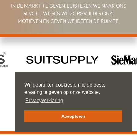
IN DE MARKT TE GEVEN, LUISTEREN WE NAAR ONS
GEVOEL, WEGEN WE ZORGVULDIG ONZE
MOTIEVEN EN GEVEN WE IDEEËN DE RUIMTE.
Wij gebruiken cookies om je de beste
ervaring te geven op onze website.
Privacyverklaring
GUSTAV MAHLERLAAN 999
1082 MK AMSTERDAM
TEL 020 670 26 06
NEDSTEDE@NEDSTEDE.COM
Accepteren
PRIVACYVERKLARING