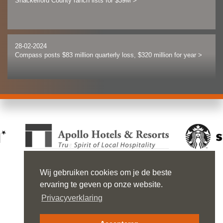
Shackelford County ranch lists for $39M
>
28-02-2024
Compass posts $83 million quarterly loss, $320 million for year
>
28-02-2024
New American Funding owners buy Santa Ana offices for $31M
>
27-02-2024
Developer allegedly defaults on planned 200-home Calabasas
Wij gebruiken cookies om je de beste
project site
>
ervaring te geven op onze website.
Privacyverklaring
GUSTAV MAHLERLAAN 999
1082 MK AMSTERDAM
27-02-2024
TEL 020 670 26 06
NEDSTEDE@NEDSTEDE.COM
Macy’s to shutter longtime store in San Francisco’s Union Square