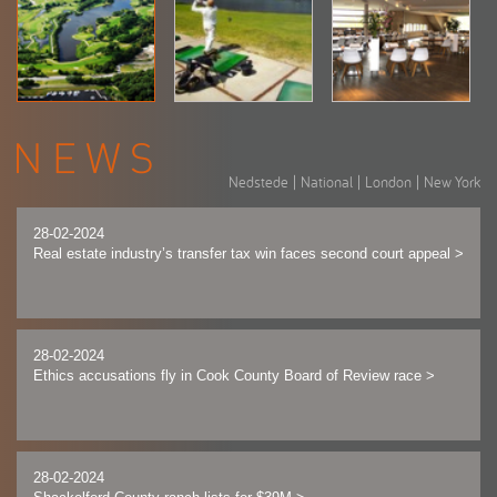
Nedstede
|
National
|
London
|
New York
28-02-2024
Real estate industry’s transfer tax win faces second court appeal
>
28-02-2024
Ethics accusations fly in Cook County Board of Review race
>
28-02-2024