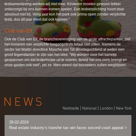
testsamenleving werken wij niet mee. Kinderen moeten gewoon lekker
onbezorgd bij ons kunnen komen spelen. Een testverplichting hoort daar
absoluut niet bij. Vorig jaar kon het park ook prima open zonder verplichte
tests, dus dit jaar moet dat ook kunnen.”
Club van Elf
Ook de Club van Elf, de branchevereniging van de grote attractieparken, ziet
het invoeren van verplichte toegangstests totaal niet zitten. Namens de
sector liet Walibi-directrice Mascha van Till dinsdagochtend al weten een
groot tegenstander te zijn van het idee. "Wij worden voor het karretje
gespannen om dat testprincipe uit te voeren, terwijl het ons niets brengt en
onze gasten ook niet", zei ze. Men vreest dat bezoekers zullen wegblijven.
Nedstede
|
National
|
London
|
New York
28-02-2024
Real estate industry’s transfer tax win faces second court appeal
>