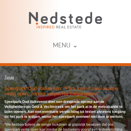
MENU ⌄
Terug
Speelpark Oud Valkeveen: "Park kan in meivakantie
veilig open, zonder verplichte toegangstest”
Speelpark Oud Valkeveen doet een dringende oproep aan de
Veiligheidsregio Gooi & Vechtstreek om het park al in de meivakantie te
laten openen. Aan een eventuele verplichting tot testen alvorens toegang
tot het park te krijgen, wenst het speelpark evenwel niet mee te werken.
“We hebben tijdens de vorige lockdown al glansrijk bewezen dat ons
speelpark veilig open kan zonder de bezoekers vooraf een testverplichting