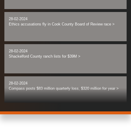
28-02-2024
Ethics accusations fly in Cook County Board of Review race
>
28-02-2024
Shackelford County ranch lists for $39M
>
28-02-2024
Compass posts $83 million quarterly loss, $320 million for year
>
28-02-2024
New American Funding owners buy Santa Ana offices for $31M
>