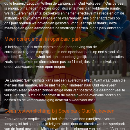
op te leggen,” zegt Jan Willem de Langen, van Oud Valkeveen. “Ons perceel
is enorm, bijna negen hectare groot, dus er is meer dan voldoende ruimte.
We reguleren het aantal bezoekers en nemen effectieve maatregelen om de
afstands- en hygiënemaatregelen te waarborgen. Alle binnenattracties op
ons park houden we bovendien gesloten. Vorig jaar zijn er dankzij deze
maatregelen geen aantoonbare besmettingshaarden in ons park ontstaan.”
Meer controle dan in openbaar park
In het speelpark is meer controle op de handhaving van de
coronamaatregelen mogelijk dan in een openbaar park, op een strand of in
een bos. De Langen vindt het dan ook onbegrijpelijk dat doorstroomlocaties
zoals speelparken en dierentuinen pas op 11 mei, dus ná de meivakantie,
onder voorwaarden weer open mogen.
De Langen: “Een gemiste kans met een averechts effect. Want waar gaan die
mensen dan naartoe, als ze niet met hun kinderen naar Oud Valkeveen
kunnen? Naar plaatsen zonder enige vorm van toezicht, die daardoor veel te
vol zullen zijn. Ik zie de berichten in de media over de overvolle parken en
bossen en de verontwaardiging achteraf alweer voor me.”
Geen testverplichting bij Speelpark Oud Valkeveen
Een eventuele verplichting tot het afnemen van een (snel)test alvorens
toegang tot het speelpark te krijgen, wordt door de directie van het speelpark
van de hand gewezen. Michael van de Kuit, eigenaar van het park: “Aan een