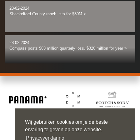
28-02-2024
Shackelford County ranch lists for $39M
>
28-02-2024
Compass posts $83 million quarterly loss, $320 million for year
>
28-02-2024
New American Funding owners buy Santa Ana offices for $31M
>
27-02-2024
Developer allegedly defaults on planned 200-home Calabasas
Wij gebruiken cookies om je de beste
project site
>
ervaring te geven op onze website.
Privacyverklaring