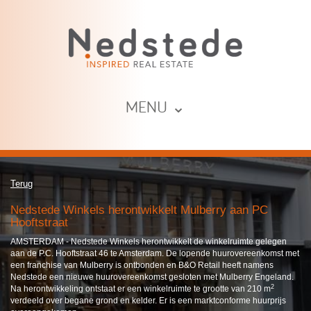
MENU ⌄
Terug
Nedstede Winkels herontwikkelt Mulberry aan PC
Hooftstraat
AMSTERDAM - Nedstede Winkels herontwikkelt de winkelruimte gelegen
aan de P.C. Hooftstraat 46 te Amsterdam. De lopende huurovereenkomst met
een franchise van Mulberry is ontbonden en B&O Retail heeft namens
Nedstede een nieuwe huurovereenkomst gesloten met Mulberry Engeland.
2
Na herontwikkeling ontstaat er een winkelruimte te grootte van 210 m
verdeeld over begane grond en kelder. Er is een marktconforme huurprijs