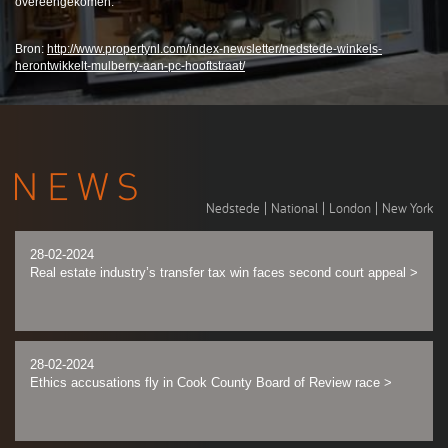
overeengekomen.
Bron:
http://www.propertynl.com/index-newsletter/nedstede-winkels-
herontwikkelt-mulberry-aan-pc-hooftstraat/
Nedstede
|
National
|
London
|
New York
28-02-2024
Real estate industry’s transfer tax win faces second court appeal
>
28-02-2024
Ethics accusations fly in Cook County Board of Review race
>