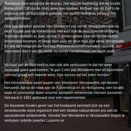
Runstraat sloot voorgoed de deuren. Het was de bedoeling dat de locatie
Kalverstraat 190 na de crisis weer zou openen. Michael van de Kuit is de
eigenaar van dit bijzondere gebouw, zijn bedrijf Nedstede verzorgt het
vastgoedbeheer.
Drie jaar geleden opende Van Wonderen zijn eerste stroopwafelzaak op
deze locatie aan de Kalverstraat. Het was ook de best lopende vestiging.
Toeristen stonden er, toen zij nog in groten getale naar de Amsterdamse
binnenstad kwamen, in lange rijen voor de deur voor een verse stroopwafel.
En wie op Instagram de hashtag #vanwonderenstroopwafels opzoekt, ziet
duizenden foto’s van de vrolijk versierde handelswaar van deze zaak.
Michael van de Kuit heeft er dan ook alle vertrouwen in dat het weer
helemaal goed gaat komen: “Ik gun Colin van Wonderen met dit bijzondere
concept graag een tweede kans. Een succes zal het zeker worden.”
Het monumentale pand waarin Van Wonderen Stroopwafels zijn deuren
heropent, ligt op de hoek van de Kalverstraat en de Heiligeweg, een locatie
waar in coronavrije tijden enorme aantallen winkelende mensen passeren.
Het werd in 1891 gebouwd voor een sigarenwinkel.
De klassieke houten gevel van het hoekpand versmelt zich op een
verantwoorde wijze organisch met een strakke natuurstenen pui van de
aansluitende winkelruimte. Voordat Van Wonderen er stroopwafels begon te
verkopen zetelde juwelier Lyppens er.