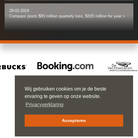
28-02-2024
Compass posts $83 million quarterly loss, $320 million for year
>
28-02-2024
New American Funding owners buy Santa Ana offices for $31M
>
27-02-2024
Developer allegedly defaults on planned 200-home Calabasas
Wij gebruiken cookies om je de beste
project site
>
ervaring te geven op onze website.
Privacyverklaring
GUSTAV MAHLERLAAN 999
1082 MK AMSTERDAM
27-02-2024
TEL 020 670 26 06
NEDSTEDE@NEDSTEDE.COM
Macy’s to shutter longtime store in San Francisco’s Union Square
Accepteren
>
PRIVACYVERKLARING