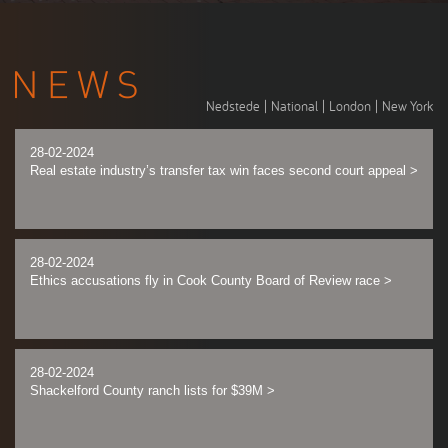
Nedstede
|
National
|
London
|
New York
28-02-2024
Real estate industry’s transfer tax win faces second court appeal
>
28-02-2024
Ethics accusations fly in Cook County Board of Review race
>
28-02-2024
Shackelford County ranch lists for $39M
>