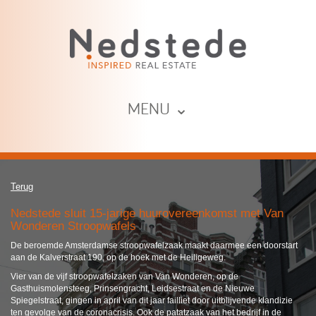
MENU ⌄
Terug
​Nedstede sluit 15-jarige huurovereenkomst met Van
Wonderen Stroopwafels
De beroemde Amsterdamse stroopwafelzaak maakt daarmee een doorstart
aan de Kalverstraat 190, op de hoek met de Heiligeweg.
Vier van de vijf stroopwafelzaken van Van Wonderen, op de
Gasthuismolensteeg, Prinsengracht, Leidsestraat en de Nieuwe
Spiegelstraat, gingen in april van dit jaar failliet door uitblijvende klandizie
ten gevolge van de coronacrisis. Ook de patatzaak van het bedrijf in de