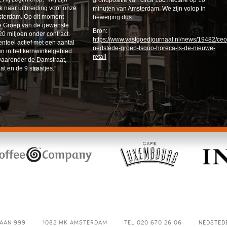
grondpositie van circa 100 hectare op 10
ek naar uitbreiding voor onze
minuten van Amsterdam. We zijn volop in
msterdam. Op dit moment
beweging dus.”
e Groep van de gewenste
Bron:
20 miljoen onder contract.
https://www.vastgoedjournaal.nl/news/19482/ceo
teel actief met een aantal
nedstede-groep-lsquo-horeca-is-de-nieuwe-
n in het kernwinkelgebied
retail
aaronder de Damstraat,
t en de 9 straatjes.”
AAN 999
1082 MK AMSTERDAM
TEL 020 670 26 06
NEDSTED