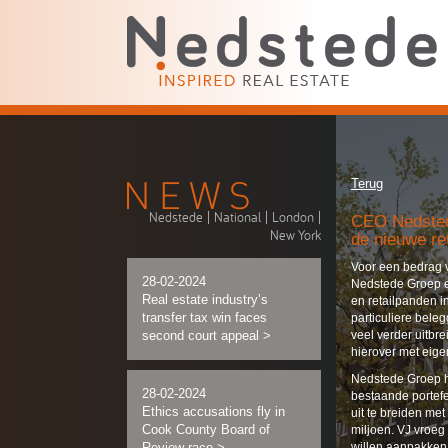
Terug
Nedstede
|
National
|
London
|
CEO Nedsted
New York
de nieuwe ret
Voor een bedrag v
28-02-2024
Nedstede Groep ee
Real estate industry’s
en retailpanden 
transfer tax win faces
particuliere beleg
second court appeal
>
veel verder uitb
hierover met eige
Nedstede Groep h
28-02-2024
bestaande portefe
Ethics accusations fly in
uit te breiden me
Cook County Board of
miljoen. VJ vroeg 
Review race
>
willen aanpakken. 