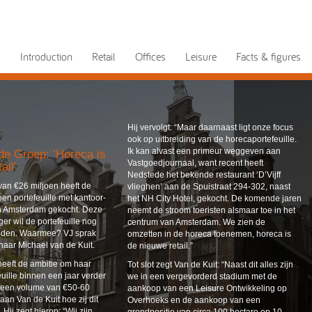
Introduction
Retail
Offices
Leisure
Facts & figures
Hij vervolgt: “Maar daarnaast ligt onze focus
ook op uitbreiding van de horecaportefeuille.
Ik kan alvast een primeur weggeven aan
e Groep: ‘Horeca is
Vastgoedjournaal, want recent heeft
ail’
Nedstede het bekende restaurant ‘D’Vijff
an €26 miljoen heeft de
vlieghen’ aan de Spuistraat 294-302, naast
n portefeuille met kantoor-
het NH City Hotel, gekocht. De komende jaren
in Amsterdam gekocht. Deze
neemt de stroom toeristen alsmaar toe in het
ger wil de portefeuille nog
centrum van Amsterdam. We zien de
reiden. Waarmee? VJ sprak
omzetten in de horeca toenemen, horeca is
naar Michael van de Kuit.
de nieuwe retail.”
eeft de ambitie om haar
Tot slot zegt Van de Kuit: “Naast dit alles zijn
uille binnen een jaar verder
we in een vergevorderd stadium met de
t een volume van €50-60
aankoop van een Leisure Ontwikkeling op
aan Van de Kuit hoe zij dit
Overhoeks en de aankoop van een
Hij zegt hierop: “Wij zijn