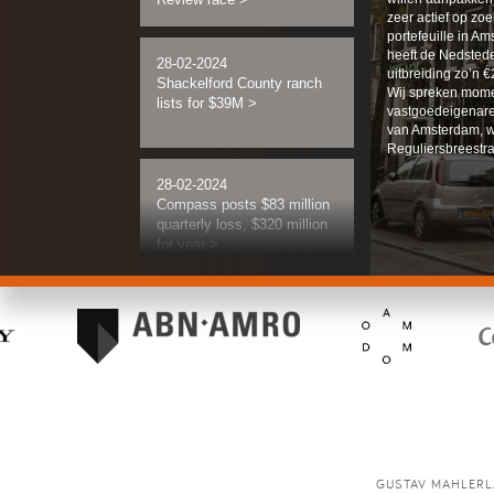
zeer actief op zo
portefeuille in A
heeft de Nedsted
28-02-2024
uitbreiding zo’n €
Shackelford County ranch
Wij spreken momen
lists for $39M
>
vastgoedeigenare
van Amsterdam, w
Reguliersbreestraa
28-02-2024
Compass posts $83 million
quarterly loss, $320 million
for year
>
28-02-2024
New American Funding
owners buy Santa Ana
offices for $31M
>
27-02-2024
Developer allegedly defaults
on planned 200-home
GUSTAV MAHLERL
Calabasas project site
>