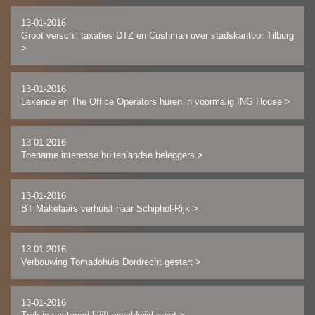
13-01-2016
Groot verschil taxaties DTZ en Cushman over stadskantoor Tilburg
>
13-01-2016
Lexence en The Office Operators huren in voormalig ING House
>
13-01-2016
Toename interesse buitenlandse beleggers
>
13-01-2016
BT Makelaars verhuist naar Schiphol-Rijk
>
13-01-2016
Verbouwing Tomadohuis Dordrecht gestart
>
13-01-2016