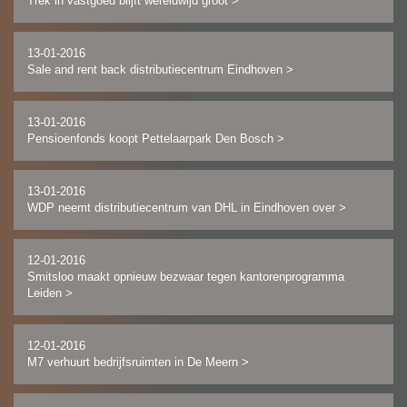
Trek in vastgoed blijft wereldwijd groot
>
13-01-2016
Sale and rent back distributiecentrum Eindhoven
>
13-01-2016
Pensioenfonds koopt Pettelaarpark Den Bosch
>
13-01-2016
WDP neemt distributiecentrum van DHL in Eindhoven over
>
12-01-2016
Smitsloo maakt opnieuw bezwaar tegen kantorenprogramma
Leiden
>
12-01-2016
M7 verhuurt bedrijfsruimten in De Meern
>